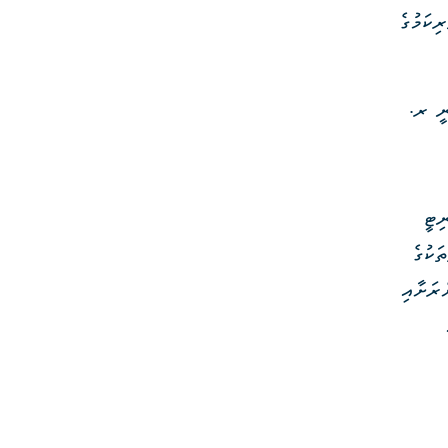
ަސްވެރިކަމުގެ
ނީ ރ.
ިޓީ
ަކުގެ
ްރަށާއި