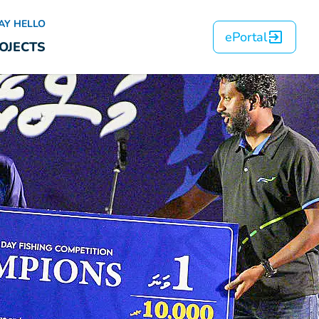
AY HELLO
ePortal
OJECTS