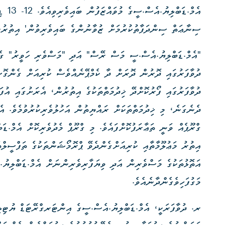
އެމް.
ސިނާޢަތް ސިންދަފާތުކުރުމަށް ޒުވާނުންގެ ބައިވެރިވުން' އިތުރުކ
"އެމް.ޑަބްލިޔު.އެސް.ސީ މަސް ރޭސް" އަދި "މަސްވެރި ހަވީރު" ގެ
ދުވާފަރުގައި ދޮރުން ދޮރަށް ދާ ކެމްޕޭނެއްވެސް ކުރިއަށް ގެންގޮސ
ދުވާފަރުގައި ފޯރުކޮށްދޭ ޚިދުމަތްތަކުގެ އިތުރުން، އެރަށުގައި އުފ
ދެނެގަނެ، މި ޚިދުމަތްތަކަށް ރައްޔިތުން އަހުލުވެރިކުރުވުމެވެ. އ
ގްރޫޕެއް ވަނީ ތަޢާރަފުކޮށްފައެވެ. މި ގްރޫޕް މެދުވެރިކޮށް އެމް.ޑ
އިތުރު މަޢުލޫމާތާއި ކުރިއަށްގެންދެވޭ ޕްރޮމޯޝަންތަކުގެ ތަފްސީލް
އަތޮޅުތަކުގެ މަސްވެރިން އަދި ވިޔަފާރިވެރިންނަށް އެމް.ޑަބްލިޔު.
މަގުފަހިވެގެންދާނެއެވެ.
ރ. ދުވާފަރަކީ، އެމް.ޑަބްލިޔު.އެސް.ސީގެ އިންޓަރގްރޭޓަޑް ޔުޓިލި