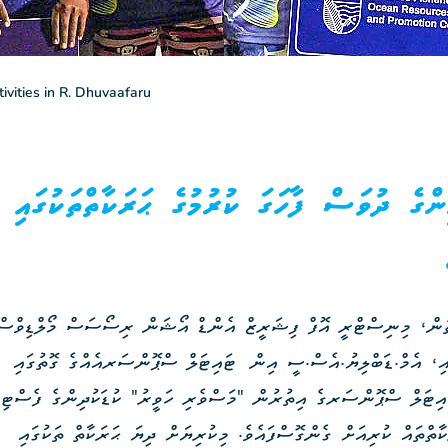
vities in R. Dhuvaafaru
ްގެ ދުވަސް ފާހަގަ ކުރުމުގެ ޙަރަކާތްތަކުގައި
ތުން، މިނިސްޓްރީ އޮފް ފިޝަރީޒް އެންޑް އޯޝަން ރިސޯސަސް މޯލްޑިވްސް
ައި، އެމް.ޑަބްލިޔު.އެސް.ސީ އިން ޓައިޓަލް ސްޕޮންސަރއެއްގެ ގޮތުގައި
އިޓަލް ސްޕޮންސަރގެ އިތުރުން "މަސްވެރި ހަވީރު" ކުޑަކުދިންގެ ފެސްޓިވަ
ތްތައް ކުރިއަށް ގެންގޮސްފައެވެ. މިކުރިޔަށް ދިޔަ ޙަރަކާތް ތަކުގައި