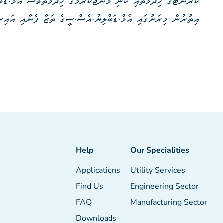
ކަރަންޓުގެ ޚިދުމަތާއި ކުނި މެނޭޖުކުރުމުގެ ޚިދުމަތްވެސް އެމް.ޑަ
އިތުރުން މިރަށުގައި އެމް.ޑަބްލިޔު.އެސް.ސީގެ ތަޒާ ފެނާއި އައިސް
Help
Our Specialities
Applications
Utility Services
Find Us
Engineering Sector
FAQ
Manufacturing Sector
Downloads