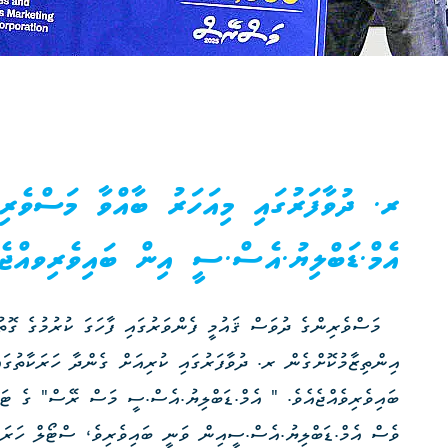
ރ. ދުވާފަރުގައި މިއަހަރު ބާއްވާ މަސްވެރިނ
އެމް.ޑަބްލިޔު.އެސް.ސީ އިން ބައިވެރިވއްޖެ
މަސްވެރިންގެ ދުވަސް ޤައުމީ ފެންވަރުގައި ފާހަގަ ކުރުމުގެ ގޮ
އިންތިޒާމުކޮށްގެން ރ. ދުވާފަރުގައި ކުރިއަށް ގެންދާ ހަރަކާތުގ
ބައިވެރިވެއްޖެއެވެ. " އެމް.ޑަބްލިޔު.އެސް.ސީ މަސް ރޭސް" ގެ ޓަ
ވެސް އެމް.ޑަބްލިޔު.އެސް.ސީއިން ވަނީ ބައިވެރިވެ، ސްޓޯލް ހަރަކާ