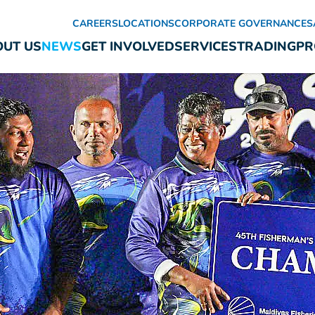
CAREERS
LOCATIONS
CORPORATE GOVERNANCE
S
UT US
NEWS
GET INVOLVED
SERVICES
TRADING
PR