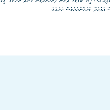
ބްލިޔު.އެސް.ސީގެ ބެލުމުގެ ދަށުން ފޯރުކޮށްދެމުން ގެންދާ ރަށެކެވެ. މީގެ
 އުފައްދާ ކާރުޚާނާއެއްވެސް ހުރެއެވެ.