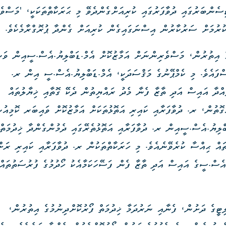
ޑަބްލިޔު.އެސް.ސީގެ މުވައްޒަފުން ބައިވެރިވިއެވެ. 12- 13 ޑިސެންބަރުގައި ދުވާފަރުގައި ކުރިއަށްގެންދެވޭ މި ޙަރަކާތްތަކަކީ، 'މ
ުރުމަށް ސަރުކާރުން އިސްނަގައިގެން ކުރިއަށް ގެންދާ ޕުރޮގްރާމެކެވެ.
 އިތުރުން، މަސްވެރިންނަށް އަމާޒުކޮށް އެމް.ޑަބްލިޔު.އެސް.ސީއިން ވަ
ްފައެވެ. މި ކެމްޕޭނުގެ މަޤްސަދަކީ، އެމް.ޑަބްލިޔު.އެސް.ސީ އިން ރ.
ައްދާ އައިސް އަދި ތާޒާ ފެނާ މެދު ރައްޔިތުން ދެކޭ ގޮތާއި ޚިޔާލުތައް
ެގޮތުން، ރ. ދުވާފަރާއި ކައިރި އަތޮޅުތަކަށް އަމާޒުކޮށް ވައިބަރ ކޮމިއުނ
ަބްލިޔު.އެސް.ސީއިން ރ. ދުވާފަރާއި އަތޮޅުތެރޭގައި ދެމުންގެންދާ ޚިދުމަތްތ
ތައް ޙިއްސާ ކުރެވޭނެއެވެ. މި ހަރަކާތްތަކުން ރ. ދުވާފަރާއި ކައިރި ރަށ
އެސް.ސީގެ އައިސް އަދި ތާޒާ ފެން ފަސޭހަކަމާއެކު ހޯދުމުގެ ފުރުސަތުތައް
ޓީގެ ދަށުން، ފެނާއި ނަރުދަމާ ޚިދުމަތް ފޯރުކޮށްދިނުމުގެ އިތުރުން،