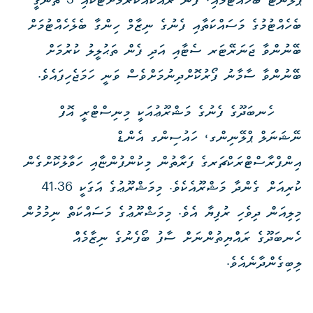
ޕްލާންޓް ބެހެއްޓުމާއި، ފެން ރައްކައުކުރުމަށްޓަކައި 3 ތާނގީ
ބެހެއްޓުމުގެ މަސައްކަތާއި ފެނުގެ ނިޒާމް ހިންގާ ބެލެހެއްޓުމަށް
ބޭނުންވާ ޖަނަރޭޓަރ ސެޓާއި އަދި ފެން ތަޙުލީލު ކުރުމަށް
ބޭނުންވާ ސާމާނު ފޯރުކޮށްދިނުމަށްވެސް ވަނީ ހަމަޖެހިފައެވެ.
ހެނބަދޫގެ ފެނުގެ މަޝްރޫޢުއަކީ މިނިސްޓްރީ އޮފް
ނޭޝަނަލް ޕްލޭނިންގ، ހައުސިންގ އެންޑް
އިންފްރާސްޓްރަކްޗަރގެ ފަރާތުން މިކުންފުންޏާއި ހަވާލުކޮށްގެން
ކުރިއަށް ގެންދާ މަޝްރޫއެކެވެ. މިމަޝްރޫޢުގެ އަގަކީ 41.36
މިލިއަން ދިވެހި ރުފިޔާ އެވެ. މިމަޝްރޫޢުގެ މަސައްކަތް ނިމުމުން
ހެނބަދޫގެ ރައްޔިތުންނަށް ސާފު ބޯފެނުގެ ނިޒާމެއް
ލިބިގެންދާނެއެވެ.