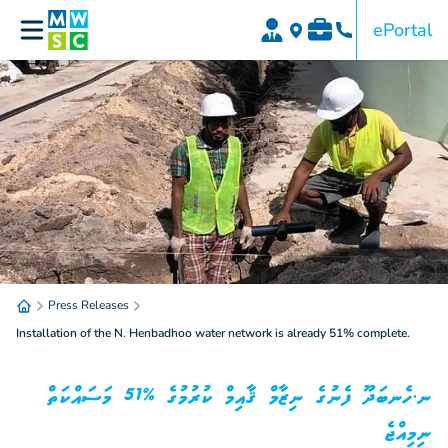
ePortal
Press Releases
Installation of the N. Henbadhoo water network is already 51% complete.
ނ.ހެނބަދޫ ފެނުގެ ނިޒާމް ޤާއިމް ކުރުމުގެ %51 މަސައްކަތް
ނިމިއްޖެ