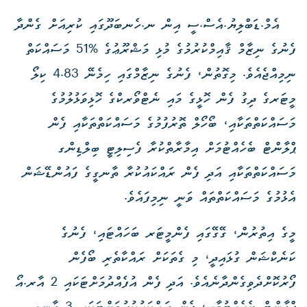
އެމް.ޑަބްލިޔު.އެސް.ސީ އިން ނ.ހެނބަދޫގައި ކުރިއަށް ގެންދާ
ފެނުގެ ނިޒާމް ޤާއިމްކުރުމުގެ މުޅި މަޝްރޫޢުގެ %51 މަސައްކަތް
ނިމިއްޖެއެވެ. މިގޮތުން، ފެނުގެ ނިޒާމްގައި ހިމެނޭ 4.83 ކިލޯ
މީޓަރގެ ދިގު ފެން ހޮޅީގެ މައި ނެޓްވޯރކްގެ ހޮޅިވަޅުލުމުގެ
މަސައްކަތްތަކާއި، ބޯހޯލް ތޮރުފުމުގެ މަސައްކަތްތަކާއި ފެން
ޕްލާންޓް ބެހެއްޓުމަށް އިމާރާތްކުރާ ފެސިލިޓީ ބިލްޑިންގ
މަސައްކަތްތަކާއި އަދި ފެން ރައްކައުކުރާ ތާނގީގެ ފައުންޑޭޝަން
އެޅުމުގެ މަސައްކަތްތައް ވަނީ ނިމިފައެވެ.
މީގެ އިތުރުން، ގޭގޭގައި ފެންމީޓަރ ބަހައްޓައި، ފެނުގެ
ކަނެކްޝަން ގުޅައިދީ، މި ގެތަކަށް ރައްކާތެރި ބޯފެން
ފޯރުކޮށްދެވިގެންދާނެއެވެ. އަދި ފެން އުފެއްދުމަށްޓަކައި 2 އާރ.އޯ